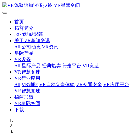
首页
拓普简介
5d7d动感影院
关于VR新闻资讯
All
公司动态
VR资讯
星际产品
VR设备
All
星际产品
经典热卖
行走平台
VR竞速
VR智慧党建
VR行业应用
All
VR消防
VR自然灾害体验
VR交通安全
VR应用平台
VR智慧党建
招商加盟
VR星际空间
下载