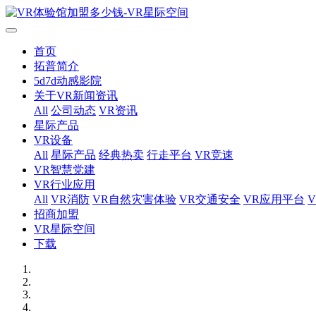
首页
拓普简介
5d7d动感影院
关于VR新闻资讯
All
公司动态
VR资讯
星际产品
VR设备
All
星际产品
经典热卖
行走平台
VR竞速
VR智慧党建
VR行业应用
All
VR消防
VR自然灾害体验
VR交通安全
VR应用平台
招商加盟
VR星际空间
下载