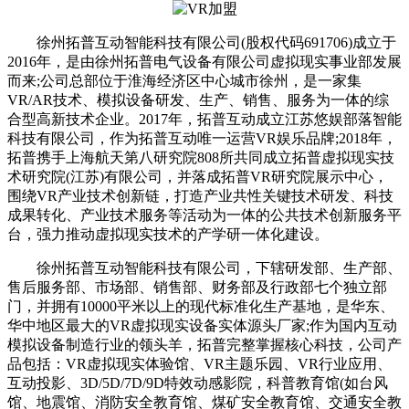
徐州拓普互动智能科技有限公司(股权代码691706)成立于
2016年，是由徐州拓普电气设备有限公司虚拟现实事业部发展
而来;公司总部位于淮海经济区中心城市徐州，是一家集
VR/AR技术、模拟设备研发、生产、销售、服务为一体的综
合型高新技术企业。2017年，拓普互动成立江苏悠娱部落智能
科技有限公司，作为拓普互动唯一运营VR娱乐品牌;2018年，
拓普携手上海航天第八研究院808所共同成立拓普虚拟现实技
术研究院(江苏)有限公司，并落成拓普VR研究院展示中心，
围绕VR产业技术创新链，打造产业共性关键技术研发、科技
成果转化、产业技术服务等活动为一体的公共技术创新服务平
台，强力推动虚拟现实技术的产学研一体化建设。
徐州拓普互动智能科技有限公司，下辖研发部、生产部、
售后服务部、市场部、销售部、财务部及行政部七个独立部
门，并拥有10000平米以上的现代标准化生产基地，是华东、
华中地区最大的VR虚拟现实设备实体源头厂家;作为国内互动
模拟设备制造行业的领头羊，拓普完整掌握核心科技，公司产
品包括：VR虚拟现实体验馆、VR主题乐园、VR行业应用、
互动投影、3D/5D/7D/9D特效动感影院，科普教育馆(如台风
馆、地震馆、消防安全教育馆、煤矿安全教育馆、交通安全教