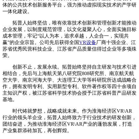
体的公共技术创新服务平台，强力推动虚拟现实技术的产学研
一体化建设。
拓普人始终坚信，唯有依靠技术创新和管理创新才能推动
企业发展，以制度规范管理，以文化凝聚人心，全面实施目标
成本管理，牢记“以人为本，追求卓越，人企合一，实现共
赢”的企业宗旨。公司先后获得全国
VR设备
厂商十强企业、江
苏省优秀民营科技企业、江苏省产品质量信得过企业等多项殊
荣。
创新不止，发展永续。拓普始终坚持自主研发与技术引进
相结合，先后与上海航天第八研究院808研究所、南京航天航
空大学、南京河海大学、大连理工大学等科研院所达成战略合
作，拥有发明专利、实用新型专利、软件著作权等四十余项自
主知识产权，被江苏省科学技术协会授予江苏省科普产品研发
基地。
时代铸就梦想，战略成就未来。作为淮海经济区VR\AR
行业的领头羊企业，拓普人始终致力于行业技术的研发创新，
团结奋进，为推动淮海经济区VR\AR产业的蓬勃发展，打造
产业集群添砖加瓦，再创辉煌。