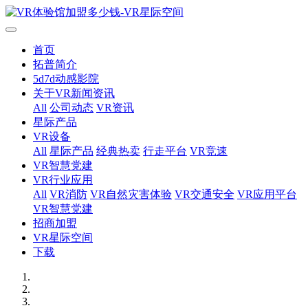
首页
拓普简介
5d7d动感影院
关于VR新闻资讯
All
公司动态
VR资讯
星际产品
VR设备
All
星际产品
经典热卖
行走平台
VR竞速
VR智慧党建
VR行业应用
All
VR消防
VR自然灾害体验
VR交通安全
VR应用平台
VR智慧党建
招商加盟
VR星际空间
下载