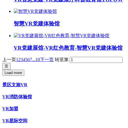
智慧VR党建体验馆
VR党建展馆-VR红色教育-智慧VR党建体验馆
上一页
1
2
3
4
5
6
7
...10
下一页
转至第
Load more
景区文旅VR
VR消防体验馆
VR加盟
VR星际空间