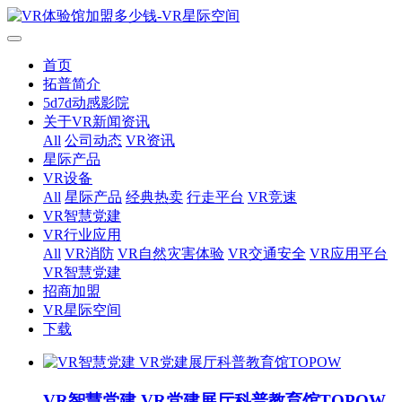
首页
拓普简介
5d7d动感影院
关于VR新闻资讯
All
公司动态
VR资讯
星际产品
VR设备
All
星际产品
经典热卖
行走平台
VR竞速
VR智慧党建
VR行业应用
All
VR消防
VR自然灾害体验
VR交通安全
VR应用平台
VR智慧党建
招商加盟
VR星际空间
下载
VR智慧党建 VR党建展厅科普教育馆TOPOW