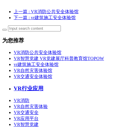
上一篇
: VR消防公共安全体验馆
下一篇
: vr建筑施工安全体验馆
为您推荐
VR消防公共安全体验馆
VR智慧党建 VR党建展厅科普教育馆TOPOW
vr建筑施工安全体验馆
VR自然灾害体验馆
VR交通安全体验馆
VR行业应用
VR消防
VR自然灾害体验
VR交通安全
VR应用平台
VR智慧党建