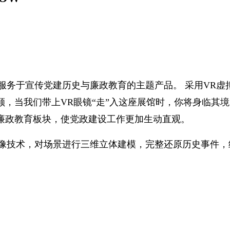
服务于宣传党建历史与廉政教育的主题产品。 采用VR虚
，当我们带上VR眼镜“走”入这座展馆时，你将身临其
廉政教育板块，使党政建设工作更加生动直观。
像技术，对场景进行三维立体建模，完整还原历史事件，