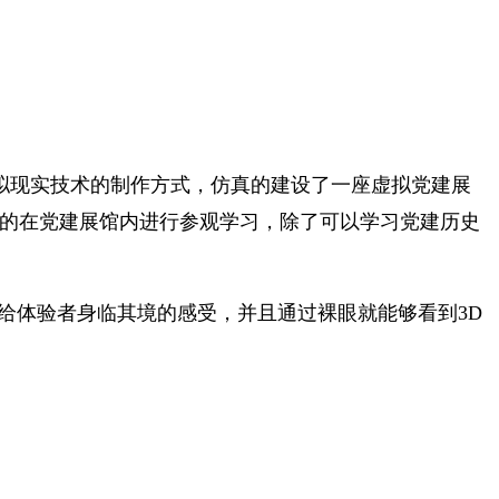
拟现实技术的制作方式，仿真的建设了一座虚拟党建展
境的在党建展馆内进行参观学习，除了可以学习党建历史
给体验者身临其境的感受，并且通过裸眼就能够看到3D