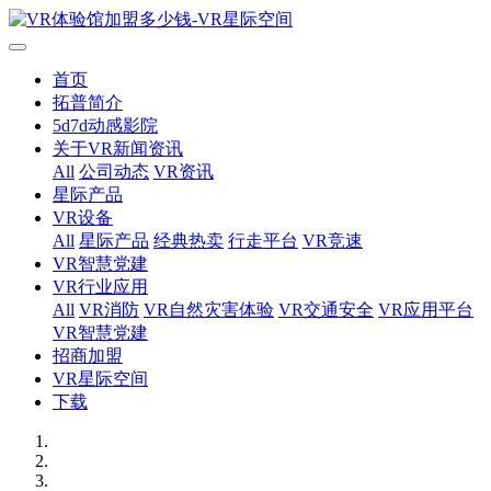
首页
拓普简介
5d7d动感影院
关于VR新闻资讯
All
公司动态
VR资讯
星际产品
VR设备
All
星际产品
经典热卖
行走平台
VR竞速
VR智慧党建
VR行业应用
All
VR消防
VR自然灾害体验
VR交通安全
VR应用平台
VR智慧党建
招商加盟
VR星际空间
下载