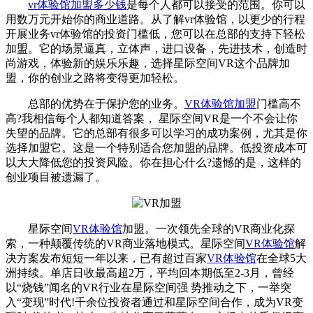
vr体验馆加盟多少钱
是每个人都可以接受的范围。你可以
用数万元开始你的商业道路。从了解vr体验馆，以更少的行程
开展业务vr体验馆的投资门槛低，您可以在总部的支持下轻松
加盟。它的场景逼真，立体声，进口设备，先进技术，创造时
尚游戏，体验新的娱乐乐趣，选择星际空间VR这个品牌加
盟，你的创业之路将变得更加轻松。
总部的优势在于保护您的业务。
VR体验馆加盟
门槛高不
高?我相信每个人都知道答案， 星际空间VR是一个不会让你
失望的品牌。它的总部有很多可以学习的成功案例，尤其是你
选择加盟它。这是一个特别适合您加盟的品牌。低投资成本可
以大大降低您的投资风险。你在担心什么?遗憾的是，这样的
创业项目被遗漏了。
星际空间
VR体验馆
加盟。一次领先全球的VR商业化探
索，一种颠覆传统的VR商业落地模式。星际空间
VR体验馆
解
决方案发布短短一年以来，已有超过百家
VR体验馆
在全球5大
洲持续。单店日收最高超2万，平均回本期低至2-3月，曾经
以“烧钱”闻名的VR行业在星际空间强 势推动之下，一举突
入“变现”时代!千余位投资者通过和星际空间合作，成为VR变