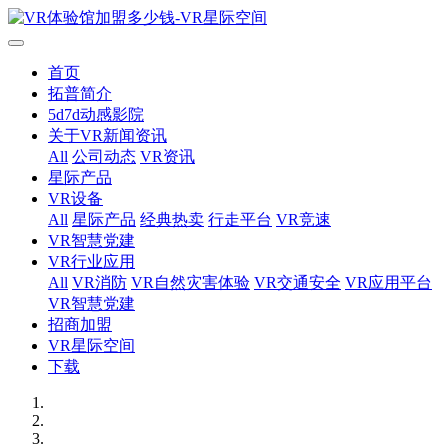
首页
拓普简介
5d7d动感影院
关于VR新闻资讯
All
公司动态
VR资讯
星际产品
VR设备
All
星际产品
经典热卖
行走平台
VR竞速
VR智慧党建
VR行业应用
All
VR消防
VR自然灾害体验
VR交通安全
VR应用平台
VR智慧党建
招商加盟
VR星际空间
下载