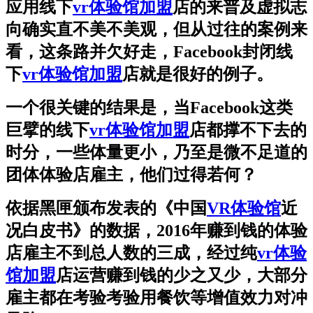
应用线下
vr体验馆加盟
店的来普及虚拟志
向确实直不美不美观，但从过往的案例来
看，这条路并欠好走，Facebook封闭线
下
vr体验馆加盟
店就是很好的例子。
一个很关键的结果是，当Facebook这类
巨擘的线下
vr体验馆加盟
店都撑不下去的
时分，一些体量更小，乃至是微不足道的
团体体验店雇主，他们过得若何？
依据黑匣颁布发表的《中国
VR体验馆
近
况白皮书》的数据，2016年赚到钱的体验
店雇主不到总人数的三成，经过纯
vr体验
馆加盟
店运营赚到钱的少之又少，大部分
雇主都在考验考验用餐饮等增值效力对冲