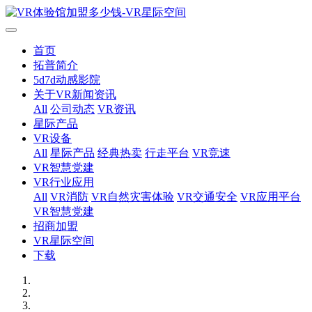
首页
拓普简介
5d7d动感影院
关于VR新闻资讯
All
公司动态
VR资讯
星际产品
VR设备
All
星际产品
经典热卖
行走平台
VR竞速
VR智慧党建
VR行业应用
All
VR消防
VR自然灾害体验
VR交通安全
VR应用平台
VR智慧党建
招商加盟
VR星际空间
下载