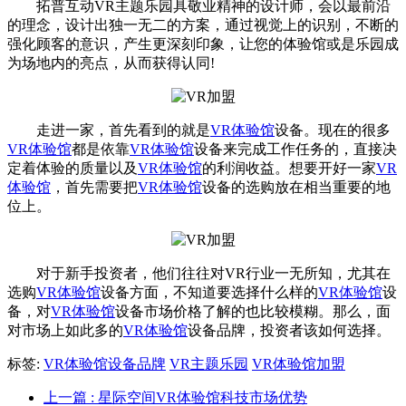
拓普互动VR主题乐园具敬业精神的设计师，会以最前沿
的理念，设计出独一无二的方案，通过视觉上的识别，不断的
强化顾客的意识，产生更深刻印象，让您的体验馆或是乐园成
为场地内的亮点，从而获得认同!
走进一家，首先看到的就是
VR体验馆
设备。现在的很多
VR体验馆
都是依靠
VR体验馆
设备来完成工作任务的，直接决
定着体验的质量以及
VR体验馆
的利润收益。想要开好一家
VR
体验馆
，首先需要把
VR体验馆
设备的选购放在相当重要的地
位上。
对于新手投资者，他们往往对VR行业一无所知，尤其在
选购
VR体验馆
设备方面，不知道要选择什么样的
VR体验馆
设
备，对
VR体验馆
设备市场价格了解的也比较模糊。那么，面
对市场上如此多的
VR体验馆
设备品牌，投资者该如何选择。
标签:
VR体验馆设备品牌
VR主题乐园
VR体验馆加盟
上一篇
: 星际空间VR体验馆科技市场优势