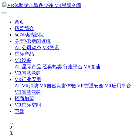
首页
拓普简介
5d7d动感影院
关于VR新闻资讯
All
公司动态
VR资讯
星际产品
VR设备
All
星际产品
经典热卖
行走平台
VR竞速
VR智慧党建
VR行业应用
All
VR消防
VR自然灾害体验
VR交通安全
VR应用平台
VR智慧党建
招商加盟
VR星际空间
下载