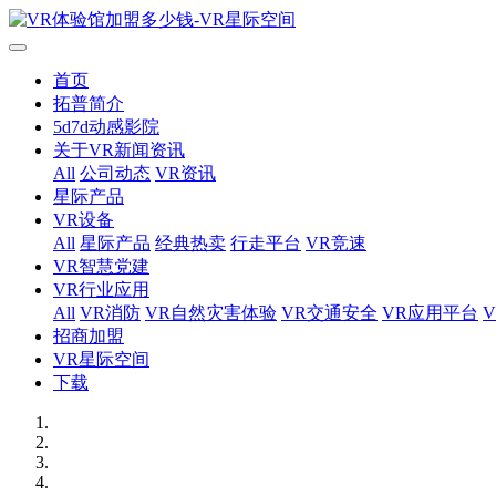
首页
拓普简介
5d7d动感影院
关于VR新闻资讯
All
公司动态
VR资讯
星际产品
VR设备
All
星际产品
经典热卖
行走平台
VR竞速
VR智慧党建
VR行业应用
All
VR消防
VR自然灾害体验
VR交通安全
VR应用平台
招商加盟
VR星际空间
下载