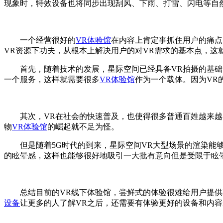
现象时，特效设备也将同步出现刮风、下雨、打雷、闪电等自
一个经营很好的
VR体验馆
在内容上肯定事抓住用户的痛点
VR资源下功夫，从根本上解决用户的对VR需求的基本点，这
首先，随着技术的发展，星际空间已经具备VR拍摄的基础设
一个服务，这样就需要很多
VR体验馆
作为一个载体。因为VR
其次，VR在社会的快速普及，也使得很多普通百姓越来越容
物
VR体验馆
的崛起就不足为怪。
但是随着5G时代的到来，星际空间VR大型场景的渲染能够
的眩晕感，这样也能够很好地吸引一大批有意向但是受限于眩
总结目前的VR线下体验馆，尝鲜式的体验很难给用户提供享
设备
让更多的人了解VR之后，还需要有体验更好的设备和内容