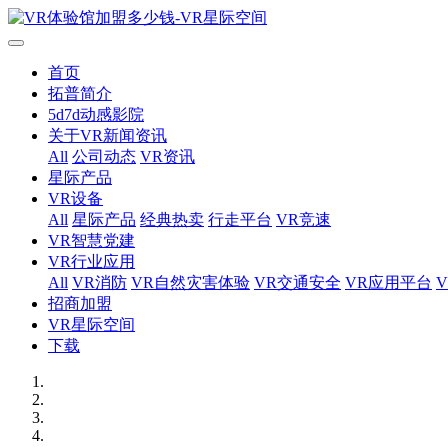
首页
拓普简介
5d7d动感影院
关于VR新闻资讯
All
公司动态
VR资讯
星际产品
VR设备
All
星际产品
经典热卖
行走平台
VR竞速
VR智慧党建
VR行业应用
All
VR消防
VR自然灾害体验
VR交通安全
VR应用平台
招商加盟
VR星际空间
下载