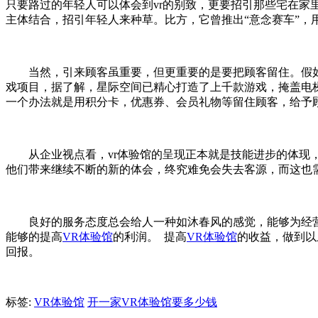
只要路过的年轻人可以体会到vr的别致，更要招引那些宅在
主体结合，招引年轻人来种草。比方，它曾推出“意念赛车”，
当然，引来顾客虽重要，但更重要的是要把顾客留住。假如店
戏项目，据了解，星际空间已精心打造了上千款游戏，掩盖电
一个办法就是用积分卡，优惠券、会员礼物等留住顾客，给予
从企业视点看，vr体验馆的呈现正本就是技能进步的体现，
他们带来继续不断的新的体会，终究难免会失去客源，而这也
良好的服务态度总会给人一种如沐春风的感觉，能够为经营
能够的提高
VR体验馆
的利润。 提高
VR体验馆
的收益，做到以
回报。
标签:
VR体验馆
开一家VR体验馆要多少钱