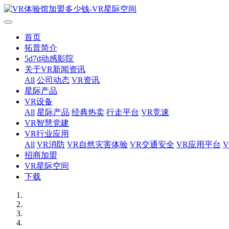
首页
拓普简介
5d7d动感影院
关于VR新闻资讯
All
公司动态
VR资讯
星际产品
VR设备
All
星际产品
经典热卖
行走平台
VR竞速
VR智慧党建
VR行业应用
All
VR消防
VR自然灾害体验
VR交通安全
VR应用平台
招商加盟
VR星际空间
下载