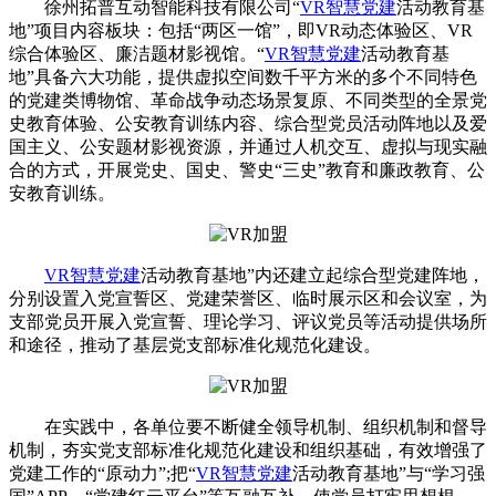
徐州拓普互动智能科技有限公司“
VR智慧党建
活动教育基
地”项目内容板块：包括“两区一馆”，即VR动态体验区、VR
综合体验区、廉洁题材影视馆。“
VR智慧党建
活动教育基
地”具备六大功能，提供虚拟空间数千平方米的多个不同特色
的党建类博物馆、革命战争动态场景复原、不同类型的全景党
史教育体验、公安教育训练内容、综合型党员活动阵地以及爱
国主义、公安题材影视资源，并通过人机交互、虚拟与现实融
合的方式，开展党史、国史、警史“三史”教育和廉政教育、公
安教育训练。
VR智慧党建
活动教育基地”内还建立起综合型党建阵地，
分别设置入党宣誓区、党建荣誉区、临时展示区和会议室，为
支部党员开展入党宣誓、理论学习、评议党员等活动提供场所
和途径，推动了基层党支部标准化规范化建设。
在实践中，各单位要不断健全领导机制、组织机制和督导
机制，夯实党支部标准化规范化建设和组织基础，有效增强了
党建工作的“原动力”;把“
VR智慧党建
活动教育基地”与“学习强