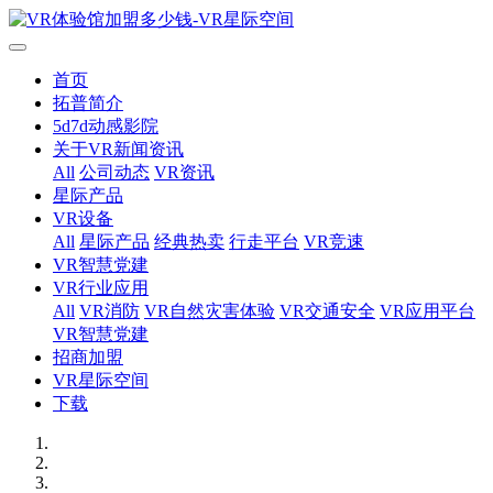
首页
拓普简介
5d7d动感影院
关于VR新闻资讯
All
公司动态
VR资讯
星际产品
VR设备
All
星际产品
经典热卖
行走平台
VR竞速
VR智慧党建
VR行业应用
All
VR消防
VR自然灾害体验
VR交通安全
VR应用平台
VR智慧党建
招商加盟
VR星际空间
下载