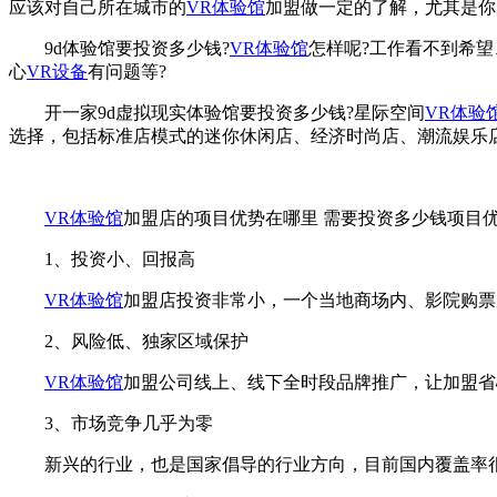
应该对自己所在城市的
VR体验馆
加盟做一定的了解，尤其是你
9d体验馆要投资多少钱?
VR体验馆
怎样呢?工作看不到希望
心
VR设备
有问题等?
开一家9d虚拟现实体验馆要投资多少钱?星际空间
VR体验
选择，包括标准店模式的迷你休闲店、经济时尚店、潮流娱乐
VR体验馆
加盟店的项目优势在哪里 需要投资多少钱项目
1、投资小、回报高
VR体验馆
加盟店投资非常小，一个当地商场内、影院购票
2、风险低、独家区域保护
VR体验馆
加盟公司线上、线下全时段品牌推广，让加盟省
3、市场竞争几乎为零
新兴的行业，也是国家倡导的行业方向，目前国内覆盖率很