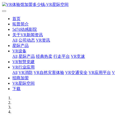
首页
拓普简介
5d7d动感影院
关于VR新闻资讯
All
公司动态
VR资讯
星际产品
VR设备
All
星际产品
经典热卖
行走平台
VR竞速
VR智慧党建
VR行业应用
All
VR消防
VR自然灾害体验
VR交通安全
VR应用平台
招商加盟
VR星际空间
下载