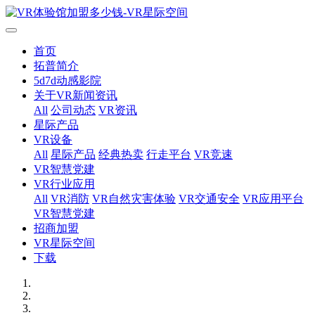
首页
拓普简介
5d7d动感影院
关于VR新闻资讯
All
公司动态
VR资讯
星际产品
VR设备
All
星际产品
经典热卖
行走平台
VR竞速
VR智慧党建
VR行业应用
All
VR消防
VR自然灾害体验
VR交通安全
VR应用平台
VR智慧党建
招商加盟
VR星际空间
下载