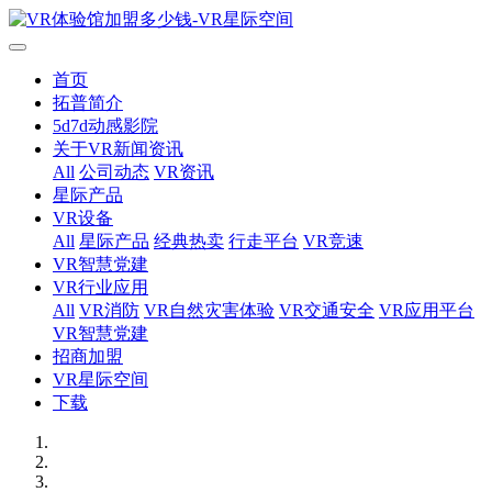
首页
拓普简介
5d7d动感影院
关于VR新闻资讯
All
公司动态
VR资讯
星际产品
VR设备
All
星际产品
经典热卖
行走平台
VR竞速
VR智慧党建
VR行业应用
All
VR消防
VR自然灾害体验
VR交通安全
VR应用平台
VR智慧党建
招商加盟
VR星际空间
下载