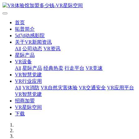
首页
拓普简介
5d7d动感影院
关于VR新闻资讯
All
公司动态
VR资讯
星际产品
VR设备
All
星际产品
经典热卖
行走平台
VR竞速
VR智慧党建
VR行业应用
All
VR消防
VR自然灾害体验
VR交通安全
VR应用平台
VR智慧党建
招商加盟
VR星际空间
下载