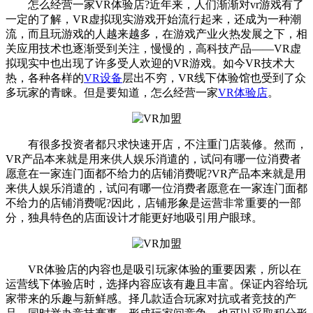
怎么经营一家VR体验店?近年来，人们渐渐对vr游戏有了
一定的了解，VR虚拟现实游戏开始流行起来，还成为一种潮
流，而且玩游戏的人越来越多，在游戏产业火热发展之下，相
关应用技术也逐渐受到关注，慢慢的，高科技产品——VR虚
拟现实中也出现了许多受人欢迎的VR游戏。如今VR技术大
热，各种各样的
VR设备
层出不穷，VR线下体验馆也受到了众
多玩家的青睐。但是要知道，怎么经营一家
VR体验店
。
有很多投资者都只求快速开店，不注重门店装修。然而，
VR产品本来就是用来供人娱乐消遣的，试问有哪一位消费者
愿意在一家连门面都不给力的店铺消费呢?VR产品本来就是用
来供人娱乐消遣的，试问有哪一位消费者愿意在一家连门面都
不给力的店铺消费呢?因此，店铺形象是运营非常重要的一部
分，独具特色的店面设计才能更好地吸引用户眼球。
VR体验店的内容也是吸引玩家体验的重要因素，所以在
运营线下体验店时，选择内容应该有趣且丰富。保证内容给玩
家带来的乐趣与新鲜感。择几款适合玩家对抗或者竞技的产