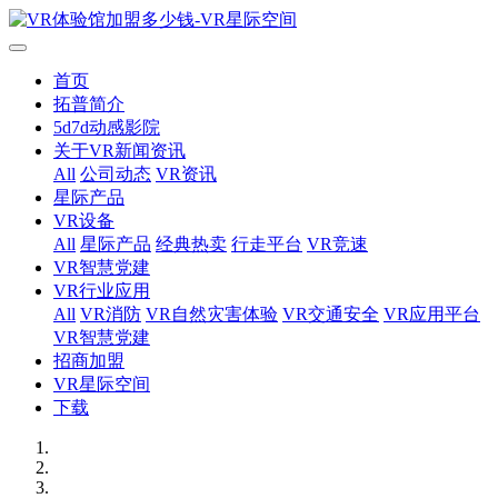
首页
拓普简介
5d7d动感影院
关于VR新闻资讯
All
公司动态
VR资讯
星际产品
VR设备
All
星际产品
经典热卖
行走平台
VR竞速
VR智慧党建
VR行业应用
All
VR消防
VR自然灾害体验
VR交通安全
VR应用平台
VR智慧党建
招商加盟
VR星际空间
下载