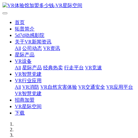
首页
拓普简介
5d7d动感影院
关于VR新闻资讯
All
公司动态
VR资讯
星际产品
VR设备
All
星际产品
经典热卖
行走平台
VR竞速
VR智慧党建
VR行业应用
All
VR消防
VR自然灾害体验
VR交通安全
VR应用平台
VR智慧党建
招商加盟
VR星际空间
下载