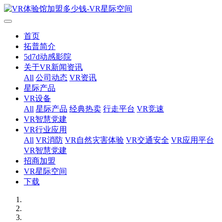
首页
拓普简介
5d7d动感影院
关于VR新闻资讯
All
公司动态
VR资讯
星际产品
VR设备
All
星际产品
经典热卖
行走平台
VR竞速
VR智慧党建
VR行业应用
All
VR消防
VR自然灾害体验
VR交通安全
VR应用平台
VR智慧党建
招商加盟
VR星际空间
下载