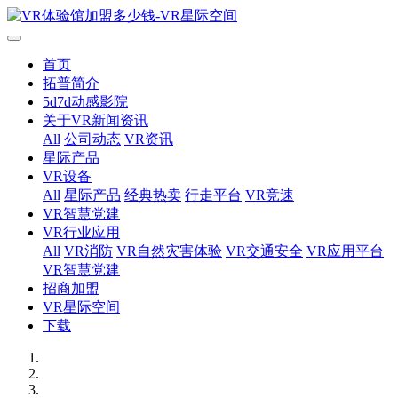
首页
拓普简介
5d7d动感影院
关于VR新闻资讯
All
公司动态
VR资讯
星际产品
VR设备
All
星际产品
经典热卖
行走平台
VR竞速
VR智慧党建
VR行业应用
All
VR消防
VR自然灾害体验
VR交通安全
VR应用平台
VR智慧党建
招商加盟
VR星际空间
下载