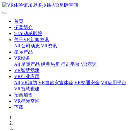
首页
拓普简介
5d7d动感影院
关于VR新闻资讯
All
公司动态
VR资讯
星际产品
VR设备
All
星际产品
经典热卖
行走平台
VR竞速
VR智慧党建
VR行业应用
All
VR消防
VR自然灾害体验
VR交通安全
VR应用平台
VR智慧党建
招商加盟
VR星际空间
下载