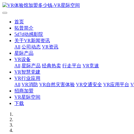
首页
拓普简介
5d7d动感影院
关于VR新闻资讯
All
公司动态
VR资讯
星际产品
VR设备
All
星际产品
经典热卖
行走平台
VR竞速
VR智慧党建
VR行业应用
All
VR消防
VR自然灾害体验
VR交通安全
VR应用平台
招商加盟
VR星际空间
下载