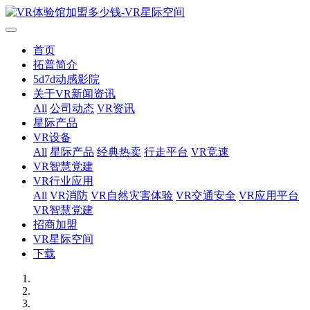
首页
拓普简介
5d7d动感影院
关于VR新闻资讯
All
公司动态
VR资讯
星际产品
VR设备
All
星际产品
经典热卖
行走平台
VR竞速
VR智慧党建
VR行业应用
All
VR消防
VR自然灾害体验
VR交通安全
VR应用平台
VR智慧党建
招商加盟
VR星际空间
下载