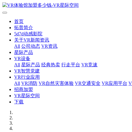
首页
拓普简介
5d7d动感影院
关于VR新闻资讯
All
公司动态
VR资讯
星际产品
VR设备
All
星际产品
经典热卖
行走平台
VR竞速
VR智慧党建
VR行业应用
All
VR消防
VR自然灾害体验
VR交通安全
VR应用平台
招商加盟
VR星际空间
下载