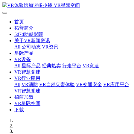
首页
拓普简介
5d7d动感影院
关于VR新闻资讯
All
公司动态
VR资讯
星际产品
VR设备
All
星际产品
经典热卖
行走平台
VR竞速
VR智慧党建
VR行业应用
All
VR消防
VR自然灾害体验
VR交通安全
VR应用平台
VR智慧党建
招商加盟
VR星际空间
下载