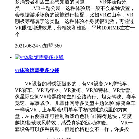
多消费者和店主都想知道的问题。 VR体验馆分
类 1.VR主题公园，这种体验店一般不会单独设置，
会根据游乐场所的设施进行搭配，比如VR过山车，VR
蹦极等都属于这类型，这种体验本身就很刺激，再通过
VR眼镜增进效果，分档次和难度，平均100RMB左右一
个
2021-06-24
vr加盟
560
vr体验馆需要多少钱
VR设备的种类还挺多的，有VR设备,VR摩托车、
VR赛车、VR飞行器、VR蛋椅、VR加特林、VR滑雪、
像星际空间VR暗黑磨轮主打公路骑行、坦克驾驶、赛车
竞速、军事战争、儿童休闲等多类型主题体验!像骑单车
一样玩VR，上车即会!用单车手柄控制游戏里的方向
盘，左右侧身即可控制游戏角色转向! 踩得越快，速度
越快!搭载吹风特效，感受真实的运动体验。 VR一
套设备可以多种搭配，但是价格也会不一样，许多投