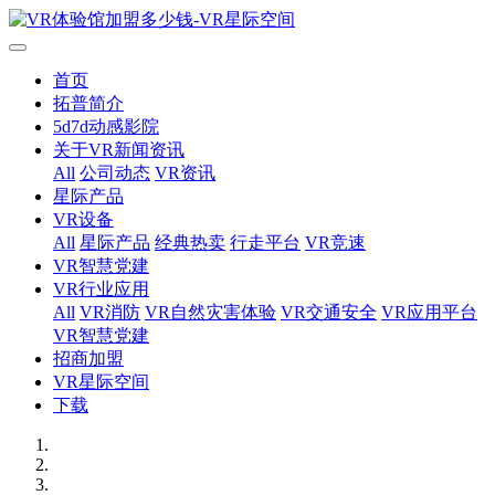
首页
拓普简介
5d7d动感影院
关于VR新闻资讯
All
公司动态
VR资讯
星际产品
VR设备
All
星际产品
经典热卖
行走平台
VR竞速
VR智慧党建
VR行业应用
All
VR消防
VR自然灾害体验
VR交通安全
VR应用平台
VR智慧党建
招商加盟
VR星际空间
下载