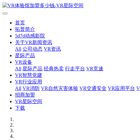
首页
拓普简介
5d7d动感影院
关于VR新闻资讯
All
公司动态
VR资讯
星际产品
VR设备
All
星际产品
经典热卖
行走平台
VR竞速
VR智慧党建
VR行业应用
All
VR消防
VR自然灾害体验
VR交通安全
VR应用平台
招商加盟
VR星际空间
下载