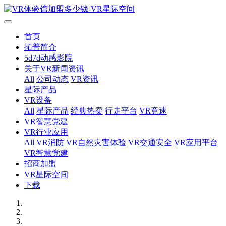
首页
拓普简介
5d7d动感影院
关于VR新闻资讯
All
公司动态
VR资讯
星际产品
VR设备
All
星际产品
经典热卖
行走平台
VR竞速
VR智慧党建
VR行业应用
All
VR消防
VR自然灾害体验
VR交通安全
VR应用平台
VR智慧党建
招商加盟
VR星际空间
下载