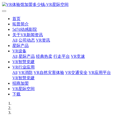
首页
拓普简介
5d7d动感影院
关于VR新闻资讯
All
公司动态
VR资讯
星际产品
VR设备
All
星际产品
经典热卖
行走平台
VR竞速
VR智慧党建
VR行业应用
All
VR消防
VR自然灾害体验
VR交通安全
VR应用平台
VR智慧党建
招商加盟
VR星际空间
下载