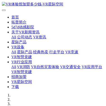
首页
拓普简介
5d7d动感影院
关于VR新闻资讯
All
公司动态
VR资讯
星际产品
VR设备
All
星际产品
经典热卖
行走平台
VR竞速
VR智慧党建
VR行业应用
All
VR消防
VR自然灾害体验
VR交通安全
VR应用平台
VR智慧党建
招商加盟
VR星际空间
下载