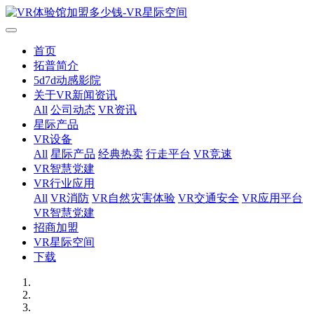
首页
拓普简介
5d7d动感影院
关于VR新闻资讯
All
公司动态
VR资讯
星际产品
VR设备
All
星际产品
经典热卖
行走平台
VR竞速
VR智慧党建
VR行业应用
All
VR消防
VR自然灾害体验
VR交通安全
VR应用平台
VR智慧党建
招商加盟
VR星际空间
下载