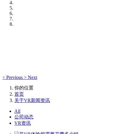
<
Previous
>
Next
你的位置
首页
关于VR新闻资讯
All
公司动态
VR资讯