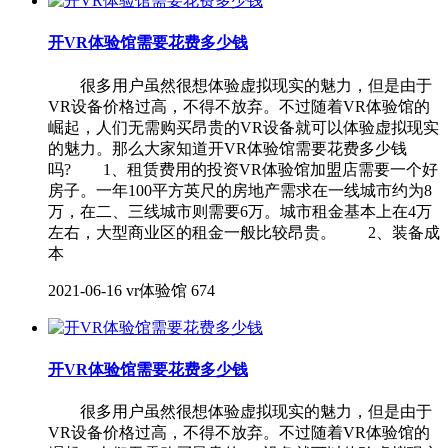
开VR体验馆需要花费多少钱
很多用户虽然很想体验虚拟现实的魅力，但是由于
VR设备价格过高，不得不放弃。不过随着VR体验馆的
崛起，人们无需购买昂贵的VR设备就可以体验虚拟现实
的魅力。那么大家知道开VR体验馆需要花费多少钱
吗? 1、租赁费用的投资VR体验馆加盟店需要一个好
房子。一年100平方英尺的房地产需求在一线城市约为8
万，在二、三线城市则需要6万。城市租金基本上在4万
左右，大型商业区的租金一般比较昂贵。 2、装备成
本
2021-06-16
vr体验馆
674
开VR体验馆需要花费多少钱
很多用户虽然很想体验虚拟现实的魅力，但是由于
VR设备价格过高，不得不放弃。不过随着VR体验馆的