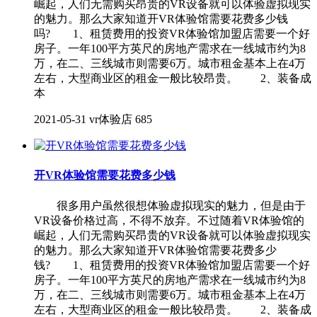
崛起，人们无需购买昂贵的VR设备就可以体验虚拟现实
的魅力。那么大家知道开VR体验馆需要花费多少钱
吗? 1、租赁费用的投资VR体验馆加盟店需要一个好
房子。一年100平方英尺的房地产需求在一线城市约为8
万，在二、三线城市则需要6万。城市租金基本上在4万
左右，大型商业区的租金一般比较昂贵。 2、装备成
本
2021-05-31
vr体验店
685
开VR体验馆需要花费多少钱
很多用户虽然很想体验虚拟现实的魅力，但是由于
VR设备价格过高，不得不放弃。不过随着VR体验馆的
崛起，人们无需购买昂贵的VR设备就可以体验虚拟现实
的魅力。那么大家知道开VR体验馆需要花费多少
钱? 1、租赁费用的投资VR体验馆加盟店需要一个好
房子。一年100平方英尺的房地产需求在一线城市约为8
万，在二、三线城市则需要6万。城市租金基本上在4万
左右，大型商业区的租金一般比较昂贵。 2、装备成