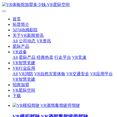
首页
拓普简介
5d7d动感影院
关于VR新闻资讯
All
公司动态
VR资讯
星际产品
VR设备
All
星际产品
经典热卖
行走平台
VR竞速
VR智慧党建
VR行业应用
All
VR消防
VR自然灾害体验
VR交通安全
VR应用平台
VR智慧党建
招商加盟
VR星际空间
下载
VR模拟驾驶 VR酒驾毒驾疲劳驾驶