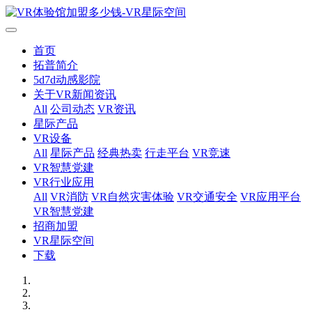
首页
拓普简介
5d7d动感影院
关于VR新闻资讯
All
公司动态
VR资讯
星际产品
VR设备
All
星际产品
经典热卖
行走平台
VR竞速
VR智慧党建
VR行业应用
All
VR消防
VR自然灾害体验
VR交通安全
VR应用平台
VR智慧党建
招商加盟
VR星际空间
下载